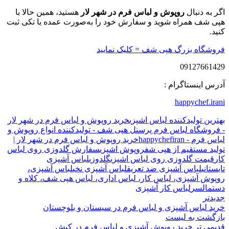
اگر به دنبال
روپوش و لباس فرم در شهر لار
هستید، همین حالا با
هپی شف همراه شوید و سفارش خود را به‌صورت عمده یا تکی ثبت
کنید.
فروشگاه بزرگ هپی شف = کلیک نمایید
09127661429
آدرس اینستاگرام :
happychef.irani
بهترین تولیدکننده لباس اشپزی
خرید روپوش و لباس فرم در شهر لار
- فروشگاه لباس فرم پرسنل هپی شف - تولیدکننده انواع روپوش و
لباس فرم - happychefiran
خرید روپوش و لباس فرم در شهر لار |
تولید مستقیم از هپی شف
روپوش اشپزی
سفارش گلدوزی روی لباس
کار
قیمت گلدوزی روی لباس اشپزی
گلدوزی
لباس آشپزی
تابستانی
لباس آشپزی ضد تعریق
لباس آشپزی نخی
لباس آشپزی،
روپوش آشپزی، لباس کار، لباس اداری، لباس هپی شف، کلاه و
دستمالسر
لباس کار آشپزی
جدیدتر
خرید لباس آشپزی و لباس فرم در سیستان و بلوچستان
بازگشت به لیست
قدیمی تر
خرید روپوش آشپزی و لباس فرم در کیش