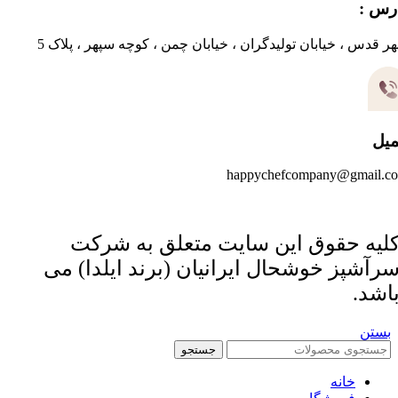
رس :
ر قدس ، خیابان تولیدگران ، خیابان چمن ، کوچه سپهر ، پلاک 5
میل
happychefcompany@gmail.c
لیه حقوق این سایت متعلق به شرکت
رآشپز خوشحال ایرانیان (برند ایلدا) می
اشد.
بستن
جستجو
خانه