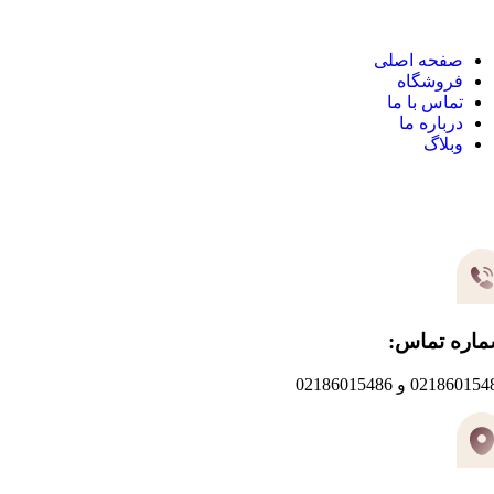
صفحه اصلی
فروشگاه
تماس با ما
درباره ما
وبلاگ
یر های ارتباطی
اره تماس:
0218601 و 02186015486