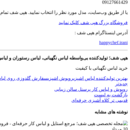
09127661429
یا از طریق وب‌سایت، مدل مورد نظر را انتخاب نمایید. هپی شف تمام
فروشگاه بزرگ هپی شف کلیک نمایید
آدرس اینستاگرام هپی شف :
happychef.irani
هپی شف؛ تولیدکننده بی‌واسطه لباس نگهبانی، لباس رستوران و لباس 
خرید لباس نگهبانی با کیفیت
بهترین تولیدکننده لباس اشپزی
روپوش اشپزی
سفارش گلدوزی روی لباس
جدیدتر
روپوش و لباس کار پرسنل سالن زیبایی
بازگشت به لیست
قدیمی تر
کلاه آشپزی حرفه‌ای
نوشته های مشابه
10
مرداد