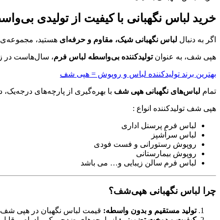
خرید لباس نگهبانی با کیفیت از تولیدی بی‌و
اگر به دنبال
لباس نگهبانی شیک، مقاوم و حرفه‌ای
هستید، مجموعه‌ی
هپی شف، به عنوان
تولیدکننده بی‌واسطه لباس فرم
، سال‌هاست در ز
بهترین برند تولیدکننده لباس و روپوش = هپی شف
تمام
لباس‌های نگهبانی هپی شف
با بهره‌گیری از پارچه‌های درجه‌یک، 
هپی شف تولیدکننده انواع :
لباس فرم پرسنل اداری
لباس سرآشپز
روپوش رستورانی و فست فودی
روپوش بیمارستانی
لباس فرم سالن زیبایی و… می باشد
چرا لباس نگهبانی هپی‌شف؟
تولید مستقیم و بدون واسطه:
قیمت لباس نگهبان در هپی شف کا
کیفیت و دوخت تضمینی:
از پارچه‌های ضدچروک، بادوام و قابل