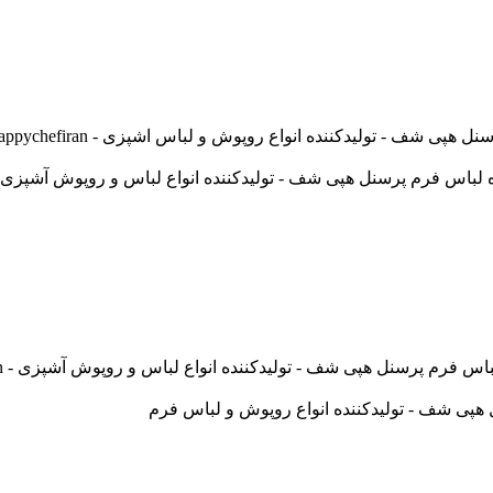
ف - تولیدکننده انواع روپوش و لباس اشپزی - happychefiran
پرسنل هپی شف - تولیدکننده انواع لباس و روپوش آشپزی - happychefiran