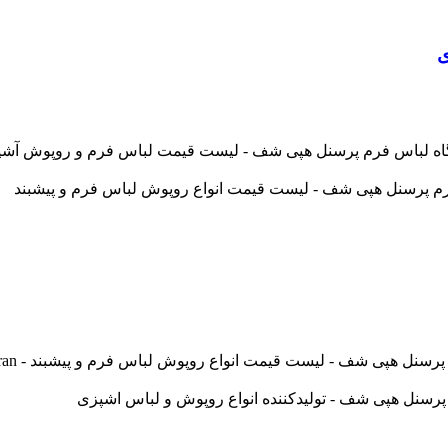
ی
س فرم پرسنل هپی شف - لیست قیمت لباس فرم و روپوش آشپزی - chefiran
پی شف - لیست قیمت انواع روپوش لباس فرم و پیشبند - happychefiran