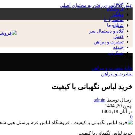
خانه
عبور به ناوبری
رفتن به محتوای اصلی
فروشگاه
وبلاگ
روپوش
تماس با ما
پیشبند
درباره ما
شلوار
کلاه و دستمال سر
کفش
تیشرت و پیراهن
جلیقه
اسکراپ
وبلاگ
خانه
/
تیشرت و پیراهن
تیشرت و پیراهن
خرید لباس نگهبانی با کیفیت
ارسال توسط
admin
بهمن 20, 1404
در آبان 18, 1404
0
خرید لباس نگهبانی با کیفیت