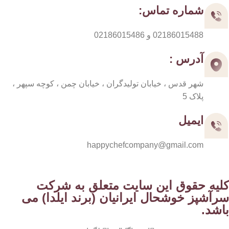
شماره تماس:
02186015488 و 02186015486
آدرس :
شهر قدس ، خیابان تولیدگران ، خیابان چمن ، کوچه سپهر ،
پلاک 5
ایمیل
happychefcompany@gmail.com
کلیه حقوق این سایت متعلق به شرکت
سرآشپز خوشحال ایرانیان (برند ایلدا) می
باشد.