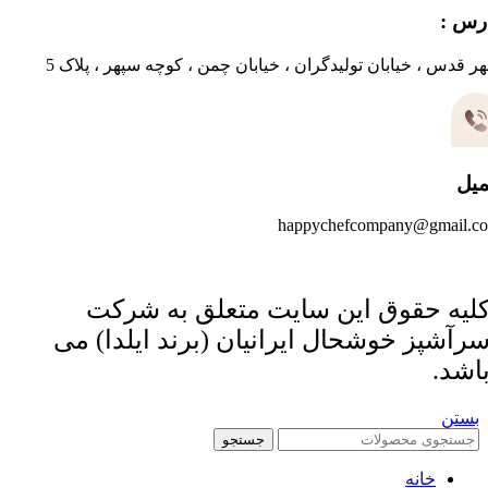
رس :
ر قدس ، خیابان تولیدگران ، خیابان چمن ، کوچه سپهر ، پلاک 5
میل
happychefcompany@gmail.c
لیه حقوق این سایت متعلق به شرکت
رآشپز خوشحال ایرانیان (برند ایلدا) می
اشد.
بستن
جستجو
خانه