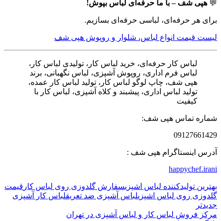
💬
هپی شف – با ما حرفه‌ای لباس بپوش!
برای هر حرفه‌ای، لباسی حرفه‌ای بسازیم.
لیست قیمت انواع لباس، شلوار و روپوش هپی شف
لباس کار حرفه‌ای، خرید لباس کار، تولیدی لباس کار،
لباس فرم اداری، روپوش آشپزی، لباس نگهبانی، برند
هپی شف، چاپ لوگو لباس کار، تولید لباس کار عمده،
تولید لباس اداری، پیشبند و کلاه آشپزی، لباس کار با
کیفیت
شماره تماس هپی شف:
09127661429
آدرس اینستاگرام هپی شف :
happychef.irani
بهترین تولیدکننده لباس اشپزی
سفارش گلدوزی روی لباس کار
قیمت
گلدوزی روی لباس اشپزی
لباس آشپزی ضد تعریق
لباس کار آشپزی
جدیدتر
مرکز فروش لباس کار و لباس آشپزی در تهران