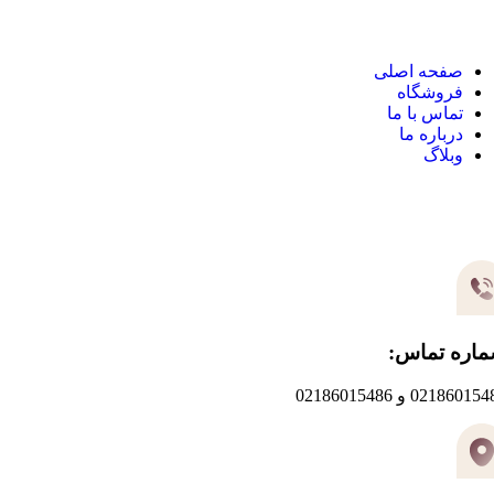
صفحه اصلی
فروشگاه
تماس با ما
درباره ما
وبلاگ
یر های ارتباطی
اره تماس:
0218601 و 02186015486