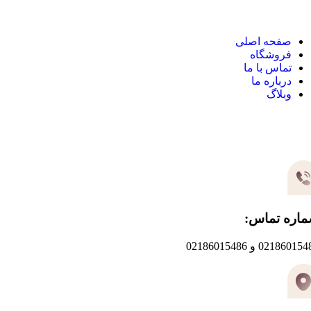
صفحه اصلی
فروشگاه
تماس با ما
درباره ما
وبلاگ
یر های ارتباطی
اره تماس:
0218601 و 02186015486