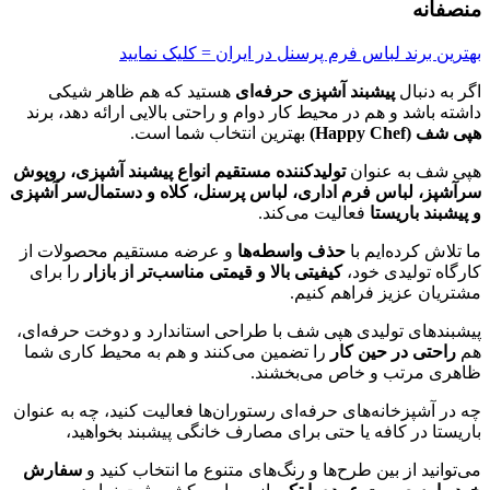
منصفانه
بهترین برند لباس فرم پرسنل در ایران = کلیک نمایید
اگر به دنبال
پیشبند آشپزی حرفه‌ای
هستید که هم ظاهر شیکی
داشته باشد و هم در محیط کار دوام و راحتی بالایی ارائه دهد، برند
هپی شف (Happy Chef)
بهترین انتخاب شما است.
هپی شف به عنوان
تولیدکننده مستقیم انواع پیشبند آشپزی، روپوش
سرآشپز، لباس فرم اداری، لباس پرسنل، کلاه و دستمال‌سر آشپزی
و پیشبند باریستا
فعالیت می‌کند.
ما تلاش کرده‌ایم با
حذف واسطه‌ها
و عرضه مستقیم محصولات از
کارگاه تولیدی خود،
کیفیتی بالا و قیمتی مناسب‌تر از بازار
را برای
مشتریان عزیز فراهم کنیم.
پیشبندهای تولیدی هپی شف با طراحی استاندارد و دوخت حرفه‌ای،
هم
راحتی در حین کار
را تضمین می‌کنند و هم به محیط کاری شما
ظاهری مرتب و خاص می‌بخشند.
چه در آشپزخانه‌های حرفه‌ای رستوران‌ها فعالیت کنید، چه به عنوان
باریستا در کافه یا حتی برای مصارف خانگی پیشبند بخواهید،
می‌توانید از بین طرح‌ها و رنگ‌های متنوع ما انتخاب کنید و
سفارش