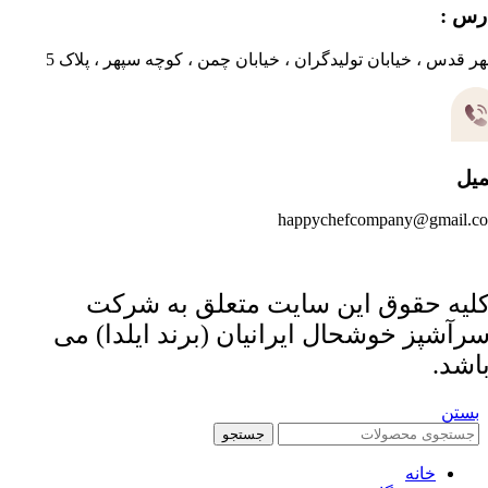
رس :
ر قدس ، خیابان تولیدگران ، خیابان چمن ، کوچه سپهر ، پلاک 5
میل
happychefcompany@gmail.c
لیه حقوق این سایت متعلق به شرکت
رآشپز خوشحال ایرانیان (برند ایلدا) می
اشد.
بستن
جستجو
خانه