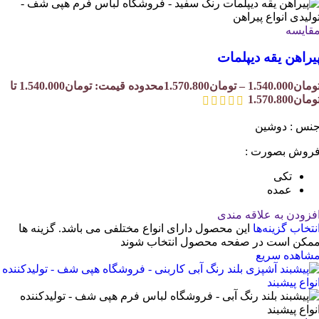
قایسه
یراهن یقه دیپلمات
ومان
1.540.000
–
تومان
1.570.800
محدوده قیمت: تومان1.540.000 تا
ومان1.570.800
نس : دوشین
روش بصورت :
تکی
عمده
فزودن به علاقه مندی
نتخاب گزینه‌ها
این محصول دارای انواع مختلفی می باشد. گزینه ها
مکن است در صفحه محصول انتخاب شوند
شاهده سریع