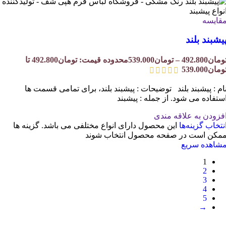
قایسه
یشبند بلند
ومان
492.800
–
تومان
539.000
محدوده قیمت: تومان492.800 تا
ومان539.000
ام : پیشبند بلند توضیحات : پیشبند بلند، برای تمامی قسمت ها
ستفاده می شود. از جمله : پیشبند
فزودن به علاقه مندی
نتخاب گزینه‌ها
این محصول دارای انواع مختلفی می باشد. گزینه ها
مکن است در صفحه محصول انتخاب شوند
شاهده سریع
1
2
3
4
5
→