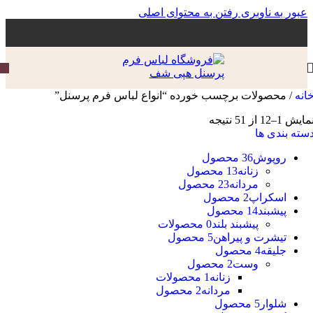
عبور به ناوبری
رفتن به محتوای اصلی
انه
/
محصولات برچسب خورده “انواع لباس فرم پرسنل”
مایش 1–12 از 51 نتیجه
سته بندی ها
روپوش
36 محصول
زنانه
13 محصول
مردانه
23 محصول
اسکراپ
2 محصول
پیشبند
14 محصول
پیشبند بلند
0 محصولات
تیشرت و پیراهن
5 محصول
جلیقه
4 محصول
وست
2 محصول
زنانه
1 محصولات
مردانه
2 محصول
شلوار
5 محصول