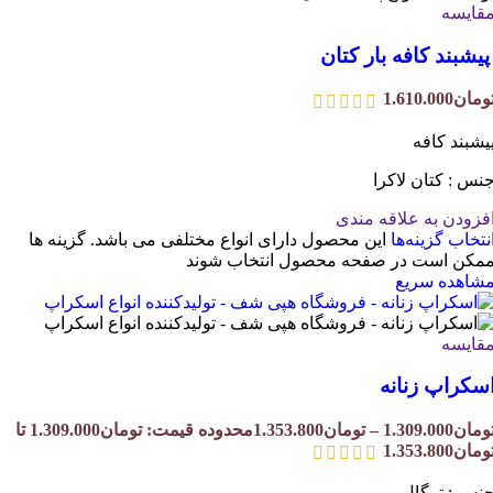
قایسه
یشبند کافه بار کتان
ومان
1.610.000
یشبند کافه
نس : کتان لاکرا
فزودن به علاقه مندی
نتخاب گزینه‌ها
این محصول دارای انواع مختلفی می باشد. گزینه ها
مکن است در صفحه محصول انتخاب شوند
شاهده سریع
قایسه
سکراپ زنانه
ومان
1.309.000
–
تومان
1.353.800
محدوده قیمت: تومان1.309.000 تا
ومان1.353.800
نس : ترگال