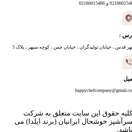
0218601 و 02186015486
رس :
ر قدس ، خیابان تولیدگران ، خیابان چمن ، کوچه سپهر ، پلاک 5
میل
happychefcompany@gmail.c
لیه حقوق این سایت متعلق به شرکت
رآشپز خوشحال ایرانیان (برند ایلدا) می
اشد.