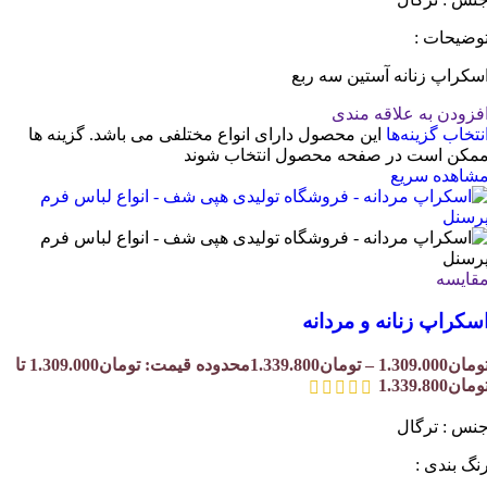
وضیحات :
سکراپ زنانه آستین سه ربع
فزودن به علاقه مندی
نتخاب گزینه‌ها
این محصول دارای انواع مختلفی می باشد. گزینه ها
مکن است در صفحه محصول انتخاب شوند
شاهده سریع
قایسه
سکراپ زنانه و مردانه
ومان
1.309.000
–
تومان
1.339.800
محدوده قیمت: تومان1.309.000 تا
ومان1.339.800
نس : ترگال
نگ بندی :