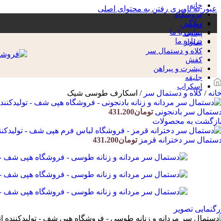
خانه
عبور به ناوبری
رفتن به محتوای اصلی
فروشگاه
وبلاگ
روپوش
تماس با ما
پیشبند
درباره ما
شلوار
کلاه و دستمال سر
کفش
تیشرت و پیراهن
جلیقه
اسکراپ
انه
/
کلاه و دستمال سر
/
اسکارف طوسی شیک
ستمال سر بادنجونی
تومان
431.200
ازگشت به محصولات
ستمال سر دخترانه قرمز
تومان
431.200
رگنمایی تصویر