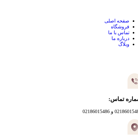
صفحه اصلی
فروشگاه
تماس با ما
درباره ما
وبلاگ
یر های ارتباطی
اره تماس:
0218601 و 02186015486