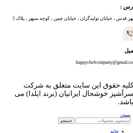
رس :
ر قدس ، خیابان تولیدگران ، خیابان چمن ، کوچه سپهر ، پلاک 5
میل
happychefcompany@gmail.c
لیه حقوق این سایت متعلق به شرکت
رآشپز خوشحال ایرانیان (برند ایلدا) می
اشد.
بستن
جستجو
خانه