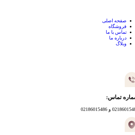
صفحه اصلی
فروشگاه
تماس با ما
درباره ما
وبلاگ
یر های ارتباطی
اره تماس:
0218601 و 02186015486