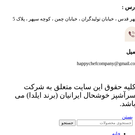
رس :
ر قدس ، خیابان تولیدگران ، خیابان چمن ، کوچه سپهر ، پلاک 5
میل
happychefcompany@gmail.c
لیه حقوق این سایت متعلق به شرکت
رآشپز خوشحال ایرانیان (برند ایلدا) می
اشد.
بستن
جستجو
خانه