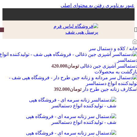
عبور به ناوبری
رفتن به محتوای اصلی
انه
/
کلاه و دستمال سر
ستمالسر آشپزی جین ذغالی
تومان
420.000
ازگشت به محصولات
سکارف زنانه جین طرح دار
تومان
392.000