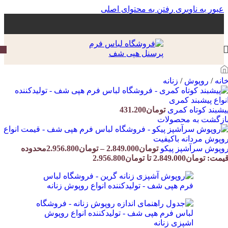
عبور به ناوبری
رفتن به محتوای اصلی
انه
/
روپوش
/
زنانه
یشبند کوتاه کمری
تومان
431.200
ازگشت به محصولات
وپوش سرآشپز پیکو
تومان
2.849.000
–
تومان
2.956.800
محدوده
یمت: تومان2.849.000 تا تومان2.956.800