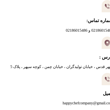
اره تماس:
0218601 و 02186015486
رس :
ر قدس ، خیابان تولیدگران ، خیابان چمن ، کوچه سپهر ، پلاک 5
میل
happychefcompany@gmail.c