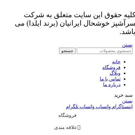
لیه حقوق این سایت متعلق به شرکت
رآشپز خوشحال ایرانیان (برند ایلدا) می
اشد.
بستن
جستجو
خانه
فروشگاه
وبلاگ
تماس با ما
درباره ما
سبد خرید
بستن
اینستاگرام
واتساپ
واتساپ
تلگرام
فروشگاه
علاقه مندی