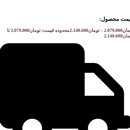
مت محصول:​
مان
2.079.000
–
تومان
2.140.600
محدوده قیمت: تومان2.079.000 تا
2.140.600