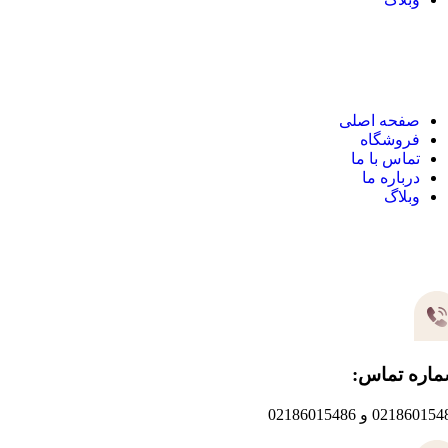
نک های مهم
صفحه اصلی
فروشگاه
تماس با ما
درباره ما
وبلاگ
یر های ارتباطی
اره تماس:
0218601 و 02186015486