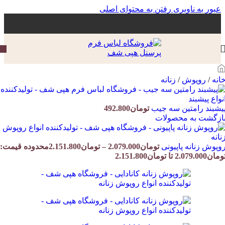
عبور به ناوبری
رفتن به محتوای اصلی
انه
/
روپوش
/
زنانه
یشبند رامتین سه جیب
تومان
492.800
ازگشت به محصولات
وپوش زنانه پاپیونی
تومان
2.079.000
–
تومان
2.151.800
محدوده قیمت:
مان2.079.000 تا تومان2.151.800