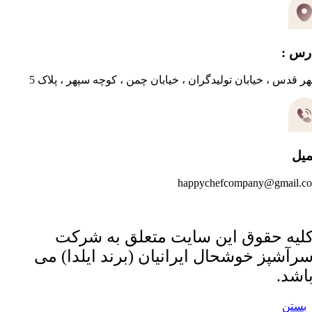
رس :
ر قدس ، خیابان تولیدگران ، خیابان چمن ، کوچه سپهر ، پلاک 5
میل
happychefcompany@gmail.c
لیه حقوق این سایت متعلق به شرکت
رآشپز خوشحال ایرانیان (برند ایلدا) می
اشد.
بستن