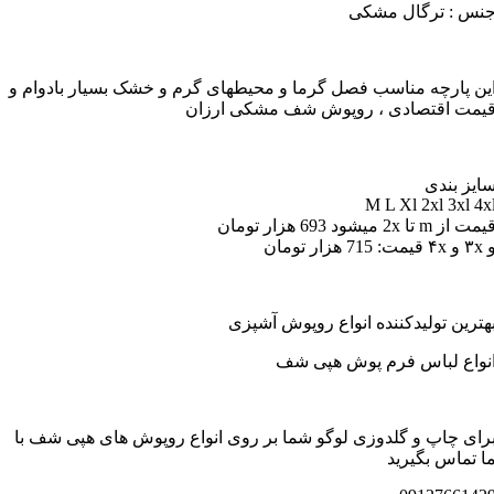
نس : ترگال مشکی
ین پارچه مناسب فصل گرما و محیطهای گرم و خشک بسیار بادوام و
یمت اقتصادی ، روپوش شف مشکی ارزان
ایز بندی
M L Xl 2xl 3xl 4x
مت از m تا 2x میشود 693 هزار تومان
و ۴x قیمت: 715 هزار تومان
هترین تولیدکننده انواع روپوش آشپزی
نواع لباس فرم پوش هپی شف
رای چاپ و گلدوزی لوگو شما بر روی انواع روپوش های هپی شف با
ا تماس بگیرید