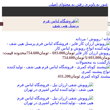
عبور به ناوبری
رفتن به محتوای اصلی
انه
/
روپوش
/
مردانه
وپوش ارزان کار فایر
تومان
693.000
–
تومان
754.600
محدوده قیمت:
مان693.000 تا تومان754.600
ازگشت به محصولات
یشبند کوتاه کمری
تومان
431.200