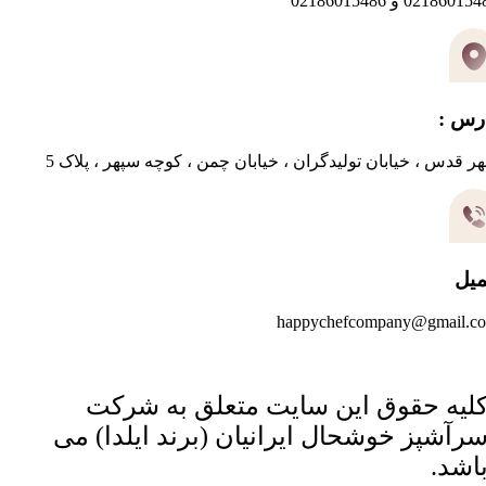
0218601 و 02186015486
رس :
ر قدس ، خیابان تولیدگران ، خیابان چمن ، کوچه سپهر ، پلاک 5
میل
happychefcompany@gmail.c
لیه حقوق این سایت متعلق به شرکت
رآشپز خوشحال ایرانیان (برند ایلدا) می
اشد.