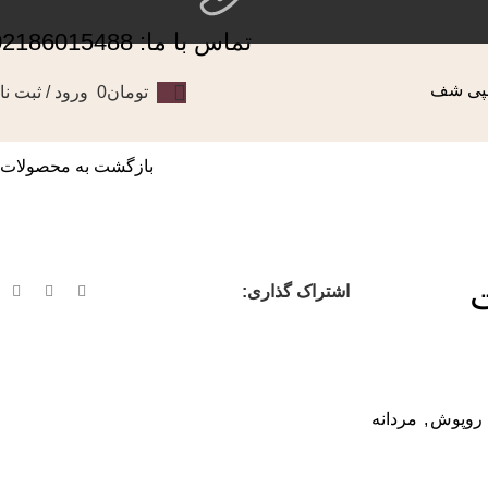
تماس با ما: 02186015488
تومان
0
ورود / ثبت نا
بازگشت به محصولات
اشتراک گذاری:
روپوش
,
مردانه