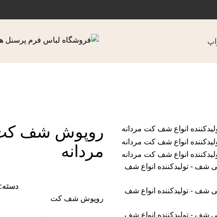
اپ
روپوش شف کت
مردانه
دسته:
روپوش شف کت