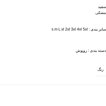
سفید
مشکی
سایز بندی : s m L xl 2xl 3xl 4xl 5xl
دسته بندی : روپوش
رنگ