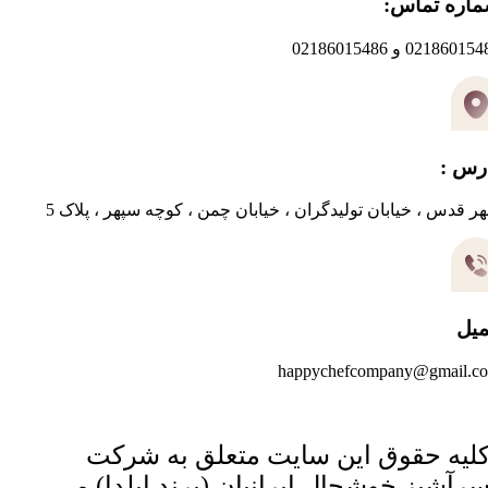
اره تماس:
0218601 و 02186015486
رس :
ر قدس ، خیابان تولیدگران ، خیابان چمن ، کوچه سپهر ، پلاک 5
میل
happychefcompany@gmail.c
لیه حقوق این سایت متعلق به شرکت
رآشپز خوشحال ایرانیان (برند ایلدا) می