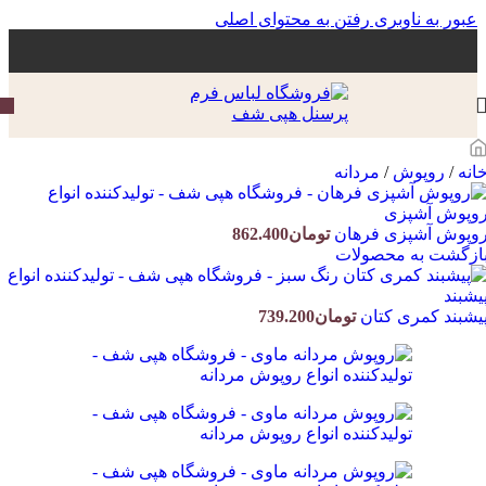
عبور به ناوبری
رفتن به محتوای اصلی
انه
/
روپوش
/
مردانه
وپوش آشپزی فرهان
تومان
862.400
ازگشت به محصولات
یشبند کمری کتان
تومان
739.200