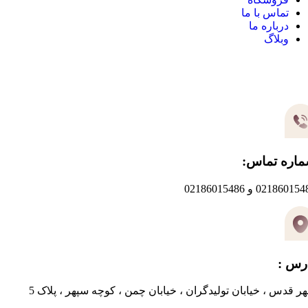
تماس با ما
درباره ما
وبلاگ
یر های ارتباطی
اره تماس:
0218601 و 02186015486
رس :
ر قدس ، خیابان تولیدگران ، خیابان چمن ، کوچه سپهر ، پلاک 5