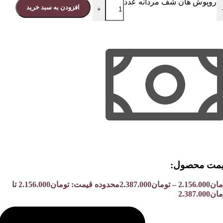
روپوش هان شف مردانه عدد
افزودن به سبد خرید
+
مت محصول:​
مان
2.156.000
–
تومان
2.387.000
محدوده قیمت: تومان2.156.000 تا
2.387.000