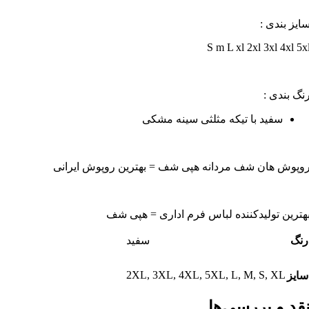
ایز بندی :
S m L xl 2xl 3xl 4xl 5x
نگ بندی :
سفید با تیکه مثلثی سینه مشکی
وپوش هان شف مردانه هپی شف = بهترین روپوش ایرانی
هترین تولیدکننده لباس فرم اداری = هپی شف
رنگ
سفید
2XL
,
3XL
,
4XL
,
5XL
,
L
,
M
,
S
,
XL
سایز
قد و بررسی‌ها