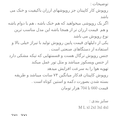
توضیحات :
روپوش کار کاپیتان جز روپوشهای ارزان باکیفیت و خنک می
باشد
اگر یک روپوشی میخواهید که هم خنک باشه ، هم با دوام باشه
و هم قیمت ارزان تر از همجا باشه این مدل مناسب ترین
نوع روپوش می باشد
یکی از دلیلهای قیمت پایین روپوش تولید با تیراژ خیلی بالا و
استفاده از دستگاهای صنعتی است .
جنس روپوش ترگال هست و قسمتهایی که تیکه مشکی دارد
از جنس ویسکوز میباشد و مثل تور عمل میکند
تهویه هوا را به سرعت افزایش میدهد
روپوش کاپیتان قدکار میانگین ۷۴ سانت میباشد و طریقه
بسته شدن بصورت دکمه و استین کوتاه است .
قیمت 660 تا 704 هزار تومان
سایز بندی :
M L xl 2xl 3xl 4xl
2XL
,
3XL
,