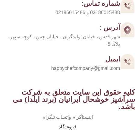
شماره تماس:
02186015488 و 02186015486
آدرس :
شهر قدس ، خیابان تولیدگران ، خیابان چمن ، کوچه سپهر ،
پلاک 5
ایمیل
happychefcompany@gmail.com
کلیه حقوق این سایت متعلق به شرکت
سرآشپز خوشحال ایرانیان (برند ایلدا) می
باشد.
اینستاگرام
واتساپ
تلگرام
فروشگاه