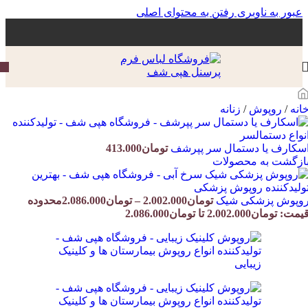
عبور به ناوبری
رفتن به محتوای اصلی
انه
/
روپوش
/
زنانه
سکارف یا دستمال سر پپرشف
تومان
413.000
ازگشت به محصولات
وپوش پزشکی شیک
تومان
2.002.000
–
تومان
2.086.000
محدوده
یمت: تومان2.002.000 تا تومان2.086.000