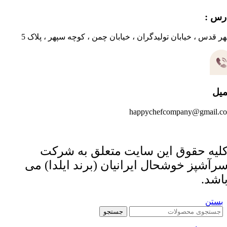
رس :
ر قدس ، خیابان تولیدگران ، خیابان چمن ، کوچه سپهر ، پلاک 5
میل
happychefcompany@gmail.c
لیه حقوق این سایت متعلق به شرکت
رآشپز خوشحال ایرانیان (برند ایلدا) می
اشد.
بستن
جستجو