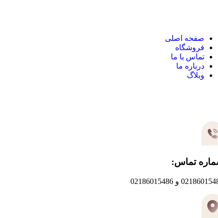
نک های مهم
صفحه اصلی
فروشگاه
تماس با ما
درباره ما
وبلاگ
یر های ارتباطی
اره تماس:
0218601 و 02186015486