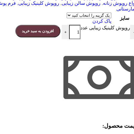
واع روپوش زنانه
,
روپوش سالن زیبایی
,
روپوش کلینیک زیبایی
,
فرم پو
مارستانی
سایز
پاک کردن
روپوش کلینیک زیبایی عدد
افزودن به سبد خرید
+
مت محصول:​