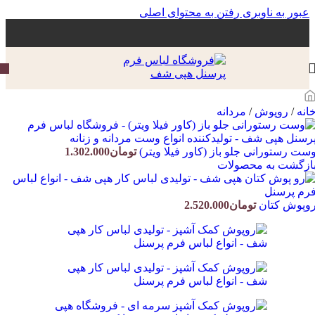
عبور به ناوبری
رفتن به محتوای اصلی
انه
/
روپوش
/
مردانه
ست رستورانی جلو باز (کاور فیلا ویتر)
تومان
1.302.000
ازگشت به محصولات
وپوش کتان
تومان
2.520.000