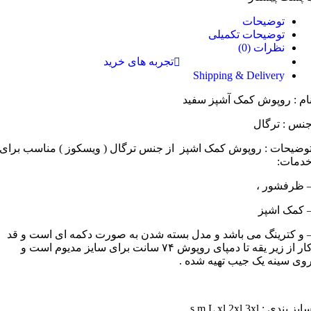
توضیحات
توضیحات تکمیلی
نظرات (0)
تجربه های خرید
Shipping & Delivery
ام : روپوش کمک آشپز سفید
نس : ترگال
وضیحات : روپوش کمک اشپز از جنس ترگال ( ویسکوز ) مناسب برای
دمات:
 ظرفشور ،
 کمک اشپز
 و کترینگ می باشد و مدل بسته شدن به صورت دکمه ای است و قد
کار از زیر یقه تا دمپای روپوش ۷۴ سانت برای سایز مدیوم است و
وی سینه یک جیب تهیه شده .
ایز بندی : s m L xl 2xl 3xl