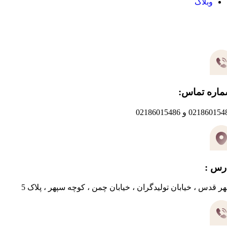
وبلاگ
یر های ارتباطی
اره تماس:
0218601 و 02186015486
رس :
ر قدس ، خیابان تولیدگران ، خیابان چمن ، کوچه سپهر ، پلاک 5