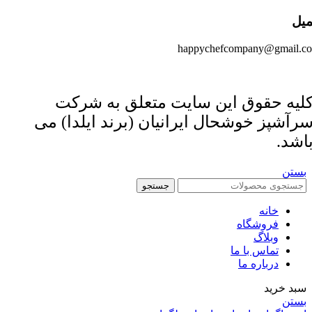
میل
happychefcompany@gmail.c
لیه حقوق این سایت متعلق به شرکت
رآشپز خوشحال ایرانیان (برند ایلدا) می
اشد.
بستن
جستجو
خانه
فروشگاه
وبلاگ
تماس با ما
درباره ما
سبد خرید
بستن