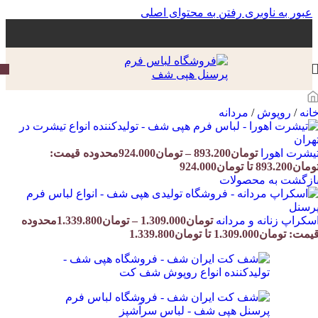
عبور به ناوبری
رفتن به محتوای اصلی
انه
/
روپوش
/
مردانه
یشرت اهورا
تومان
893.200
–
تومان
924.000
محدوده قیمت:
مان893.200 تا تومان924.000
ازگشت به محصولات
سکراپ زنانه و مردانه
تومان
1.309.000
–
تومان
1.339.800
محدوده
یمت: تومان1.309.000 تا تومان1.339.800