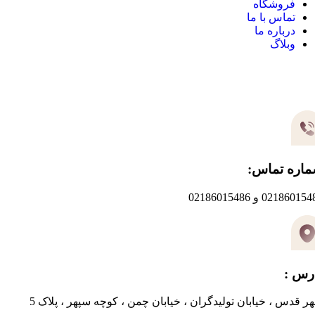
فروشگاه
تماس با ما
درباره ما
وبلاگ
یر های ارتباطی
اره تماس:
0218601 و 02186015486
رس :
ر قدس ، خیابان تولیدگران ، خیابان چمن ، کوچه سپهر ، پلاک 5