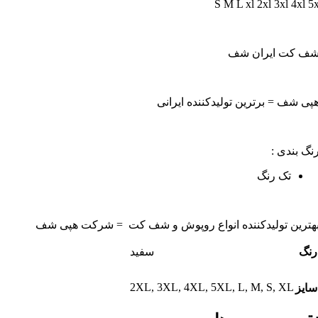
S M L xl 2xl 3xl 4xl 5
ف کت ایران شف
پی شف = برترین تولیدکننده ایرانی
نگ بندی :
تک رنگ
هترین تولیدکننده انواع روپوش و شف کت = شرکت هپی شف
رنگ
سفید
2XL
,
3XL
,
4XL
,
5XL
,
L
,
M
,
S
,
XL
سایز