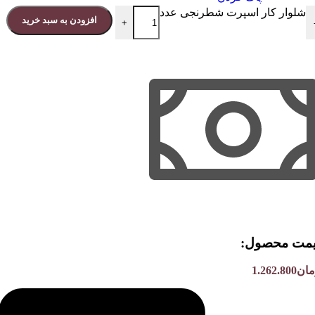
شلوار کار اسپرت شطرنجی عدد
افزودن به سبد خرید
+
مت محصول:​
مان
1.262.800