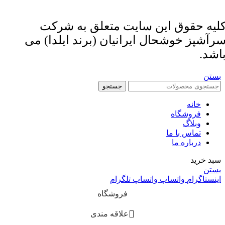
لیه حقوق این سایت متعلق به شرکت
رآشپز خوشحال ایرانیان (برند ایلدا) می
اشد.
بستن
جستجو
خانه
فروشگاه
وبلاگ
تماس با ما
درباره ما
سبد خرید
بستن
اینستاگرام
واتساپ
واتساپ
تلگرام
فروشگاه
علاقه مندی