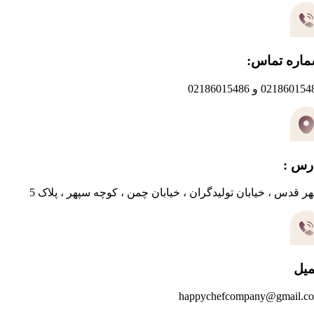
اره تماس:
0218601 و 02186015486
رس :
ر قدس ، خیابان تولیدگران ، خیابان چمن ، کوچه سپهر ، پلاک 5
میل
happychefcompany@gmail.c