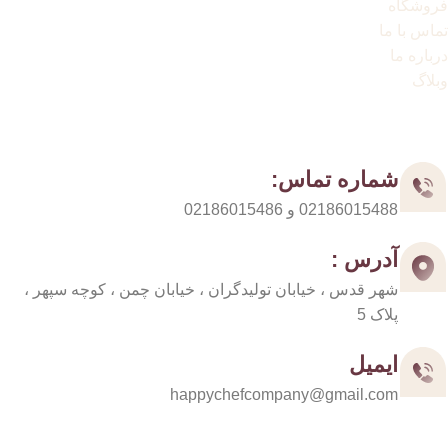
فروشگاه
تماس با ما
درباره ما
وبلاگ
مسیر های ارتباطی
شماره تماس:
02186015488 و 02186015486
آدرس :
شهر قدس ، خیابان تولیدگران ، خیابان چمن ، کوچه سپهر ،
پلاک 5
ایمیل
happychefcompany@gmail.com