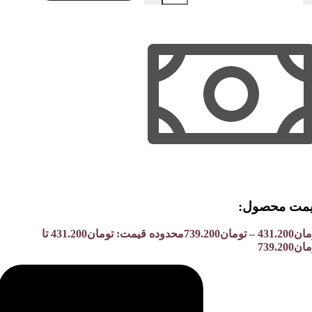
مت محصول:​
مان
431.200
–
تومان
739.200
محدوده قیمت: تومان431.200 تا
ن739.200