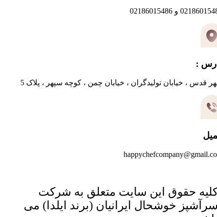
0218601 و 02186015486
رس :
ر قدس ، خیابان تولیدگران ، خیابان چمن ، کوچه سپهر ، پلاک 5
میل
happychefcompany@gmail.c
لیه حقوق این سایت متعلق به شرکت
رآشپز خوشحال ایرانیان (برند ایلدا) می