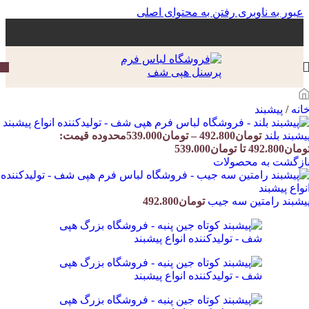
عبور به ناوبری
رفتن به محتوای اصلی
انه
/
پیشبند
یشبند بلند
تومان
492.800
–
تومان
539.000
محدوده قیمت:
مان492.800 تا تومان539.000
ازگشت به محصولات
یشبند رامتین سه جیب
تومان
492.800